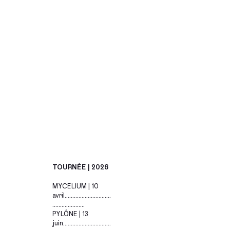
TOURNÉE | 2026
MYCELIUM | 10
avril..............................
.....................
PYLÔNE | 13
juin...............................