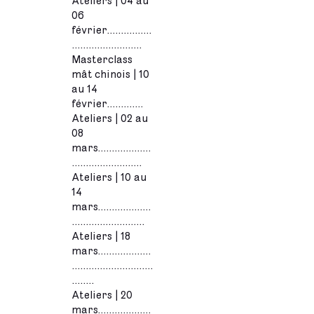
Ateliers | 04 au
06
février................
.........................
Masterclass
mât chinois | 10
au 14
février.............
Ateliers | 02 au
08
mars...................
.........................
Ateliers
| 10 au
14
mars...................
..........................
Ateliers | 18
mars...................
.............................
........
Ateliers | 20
mars...................