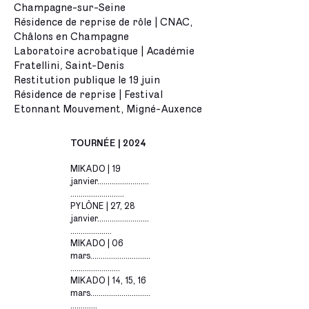
Champagne-sur-Seine
Résidence de reprise de rôle | CNAC,
Châlons en Champagne
Laboratoire acrobatique | Académie
Fratellini
Saint-Denis
,
Restitution publique le 19 juin
Résidence de reprise | Festival
Etonnant Mouvement, Migné-Auxence
TOURNÉE | 2024
MIKADO | 19
janvier.........................
..........................
PYLÔNE | 27, 28
janvier.........................
....................
MIKADO | 06
mars.............................
........................
MIKADO | 14, 15, 16
mars.............................
.............