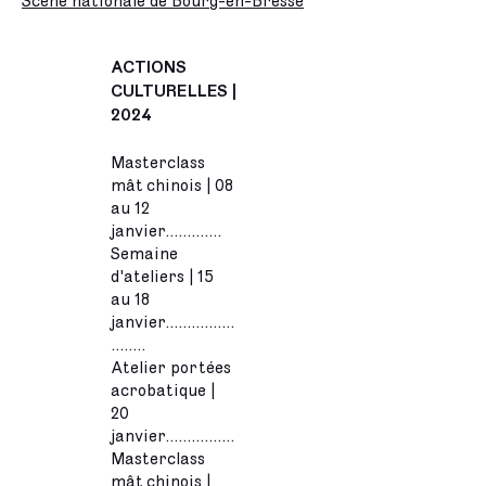
Scène nationale de Bourg-en-Bresse
ACTIONS
CULTURELLES |
2024
Masterclass
mât chinois | 08
au 12
janvier.............
Semaine
d'ateliers | 15
au 18
janvier................
........
Atelier portées
acrobatique |
20
janvier................
Masterclass
mât chinois |