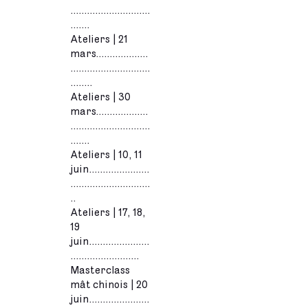
.............................
.......
Ateliers | 21
mars...................
.............................
........
Ateliers | 30
mars...................
.............................
.......
Ateliers | 10, 11
juin......................
.............................
..
Ateliers | 17, 18,
19
juin......................
.........................
Masterclass
mât chinois | 20
juin......................