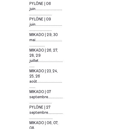
PYLÔNE | 06
juin...............................
..........................
PYLÔNE | 09
juin...............................
..........................
MIKADO | 29, 30
mai...............................
..................
MIKADO | 26, 27,
28, 29
juillet............................
......
MIKADO | 23, 24,
25, 26
août...
..........................
.......
MIKADO | 07
septembre.................
..........................
PYLÔNE | 27
septembre.................
...........................
MIKADO | 06, 07,
08